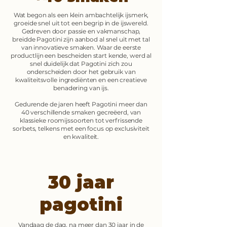
Wat begon als een klein ambachtelijk ijsmerk,
groeide snel uit tot een begrip in de ijswereld.
Gedreven door passie en vakmanschap,
breidde Pagotini zijn aanbod al snel uit met tal
van innovatieve smaken. Waar de eerste
productlijn een bescheiden start kende, werd al
snel duidelijk dat Pagotini zich zou
onderscheiden door het gebruik van
kwaliteitsvolle ingrediënten en een creatieve
benadering van ijs.
Gedurende de jaren heeft Pagotini meer dan
40 verschillende smaken gecreëerd, van
klassieke roomijssoorten tot verfrissende
sorbets, telkens met een focus op exclusiviteit
en kwaliteit.
30 jaar
pagotini
Vandaag de dag, na meer dan 30 jaar in de