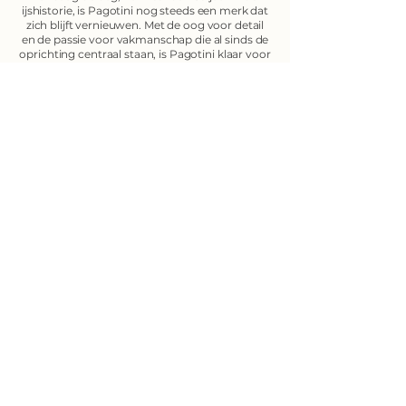
ijshistorie, is Pagotini nog steeds een merk dat
zich blijft vernieuwen.
Met de oog voor detail
en de passie voor vakmanschap die al sinds de
oprichting centraal staan, is Pagotini klaar voor
de toekomst. De nieuwe generatie van
ijsliefhebbers mag zich verwachten aan nog
meer vernieuwende smaken, een betere
klantbeleving en een duurzame benadering
van de productie.